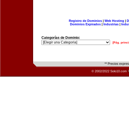
Registro de Dominios
|
Web Hosting
|
D
Dominios Expirados
|
Industrias
|
Indu
Categorías de Dominio:
[Pág. princi
** Precios expre
© 2002/2022 Solo10.com