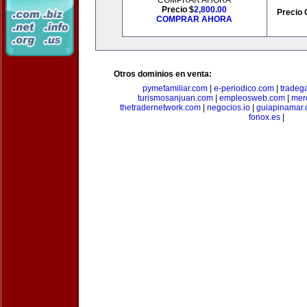
COMPRAR AHORA
Precio $
2,800.00
Precio 
COMPRAR AHORA
Otros dominios en venta:
pymefamiliar.com
|
e-periodico.com
|
tradega
turismosanjuan.com
|
empleosweb.com
|
mer
thetradernetwork.com
|
negocios.io
|
guiapinamar
fonox.es
|