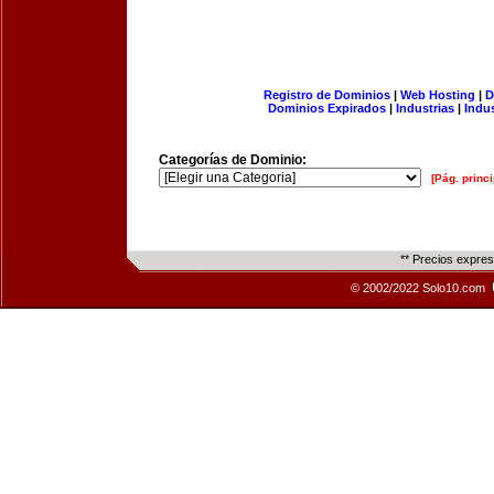
Registro de Dominios
|
Web Hosting
|
D
Dominios Expirados
|
Industrias
|
Indu
Categorías de Dominio:
[Pág. princi
** Precios expre
© 2002/2022 Solo10.com