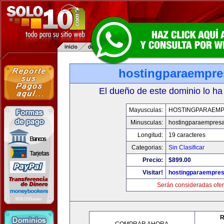
hostingparaempr
El dueño de este dominio lo ha
Mayusculas:
HOSTINGPARAEM
Minusculas:
hostingparaempres
Longitud:
19 caracteres
Categorias:
Sin Clasificar
Precio:
$899.00
Visitar!
hostingparaempre
Serán consideradas ofer
R