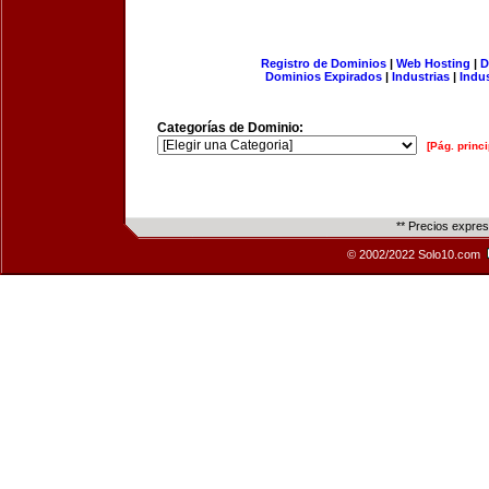
Registro de Dominios
|
Web Hosting
|
D
Dominios Expirados
|
Industrias
|
Indu
Categorías de Dominio:
[Pág. princi
** Precios expre
© 2002/2022 Solo10.com