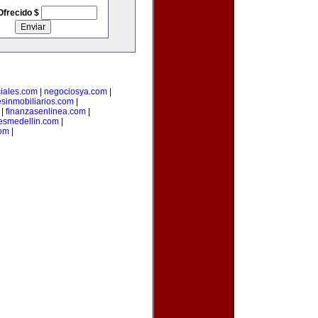
Ofrecido $
iales.com
|
negociosya.com
|
esinmobiliarios.com
|
|
finanzasenlinea.com
|
esmedellin.com
|
com
|