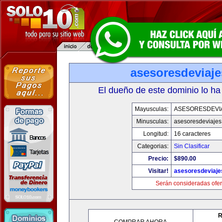
asesoresdeviaj
El dueño de este dominio lo ha
Mayusculas:
ASESORESDEVI
Minusculas:
asesoresdeviaje
Longitud:
16 caracteres
Categorias:
Sin Clasificar
Precio:
$890.00
Visitar!
asesoresdeviaj
Serán consideradas ofer
R