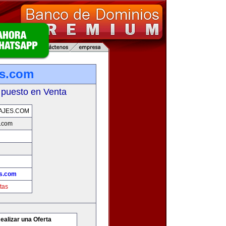
es.com
 puesto en Venta
AJES.COM
s.com
es.com
tas
ealizar una Oferta