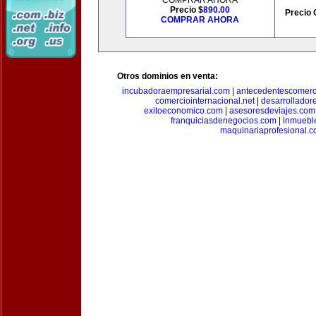
COMPRAR AHORA
Precio $
890.00
Precio 
COMPRAR AHORA
Otros dominios en venta:
incubadoraempresarial.com
|
antecedentescomerc
comerciointernacional.net
|
desarrollador
exitoeconomico.com
|
asesoresdeviajes.com
franquiciasdenegocios.com
|
inmuebl
maquinariaprofesional.