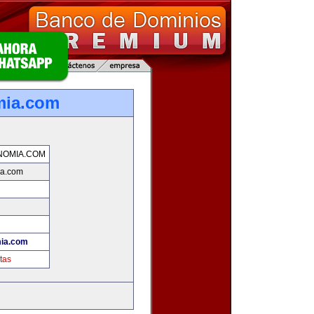
mia.com
NOMIA.COM
ia.com
ia.com
tas