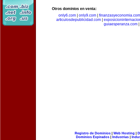
Otros dominios en venta:
only6.com
|
only9.com
|
finanzasyeconomia.co
articulosdepublicidad.com
|
exposicioninternacio
guiaesperanza.com
|
Registro de Dominios
|
Web Hosting
|
D
Dominios Expirados
|
Industrias
|
Indu