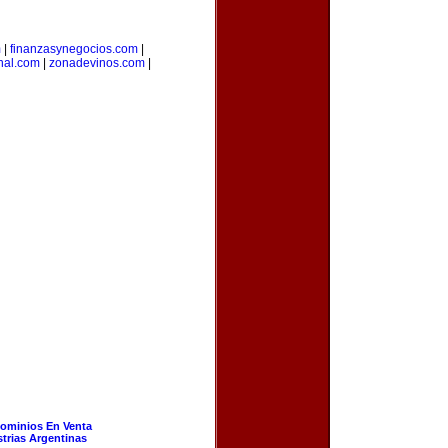
m
|
finanzasynegocios.com
|
nal.com
|
zonadevinos.com
|
ominios En Venta
strias Argentinas