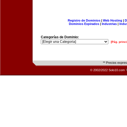
Registro de Dominios
|
Web Hosting
|
D
Dominios Expirados
|
Industrias
|
Indu
Categorías de Dominio:
[Pág. princi
** Precios expre
© 2002/2022 Solo10.com