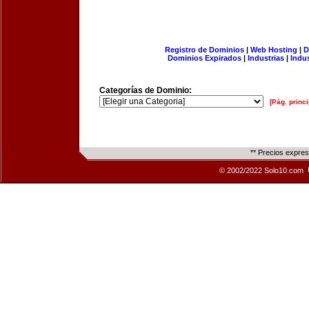
Registro de Dominios
|
Web Hosting
|
D
Dominios Expirados
|
Industrias
|
Indu
Categorías de Dominio:
[Pág. princi
** Precios expre
© 2002/2022 Solo10.com