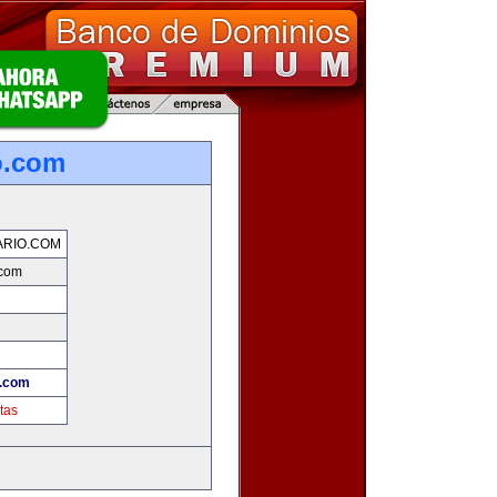
o.com
RIO.COM
.com
.com
tas