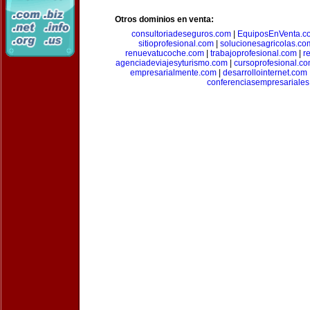
Otros dominios en venta:
consultoriadeseguros.com
|
EquiposEnVenta.c
sitioprofesional.com
|
solucionesagricolas.co
renuevatucoche.com
|
trabajoprofesional.com
|
r
agenciadeviajesyturismo.com
|
cursoprofesional.c
empresarialmente.com
|
desarrollointernet.com
conferenciasempresariale