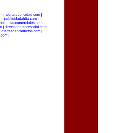
om
|
portalpublicidad.com
|
m
|
publicidadaldia.com
|
eferenciascomerciales.com
|
om
|
direccionempresarial.com
|
|
ofertasdeproductos.com
|
s.com
|