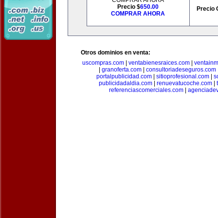
COMPRAR AHORA
Precio $
650.00
Precio 
COMPRAR AHORA
Otros dominios en venta:
uscompras.com
|
ventabienesraices.com
|
ventain
|
granoferta.com
|
consultoriadeseguros.com
portalpublicidad.com
|
sitioprofesional.com
|
s
publicidadaldia.com
|
renuevatucoche.com
|
referenciascomerciales.com
|
agenciadev