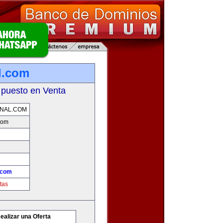
l.com
 puesto en Venta
ONAL.COM
.com
l.com
tas
ealizar una Oferta