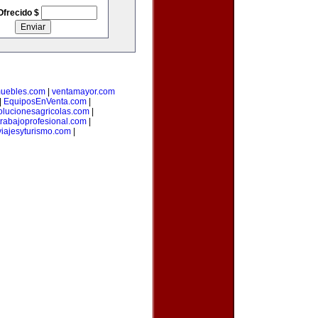
Ofrecido $
muebles.com
|
ventamayor.com
|
EquiposEnVenta.com
|
olucionesagricolas.com
|
trabajoprofesional.com
|
iajesyturismo.com
|