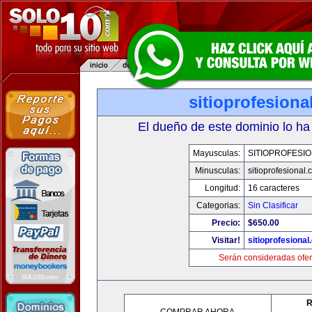
sitioprofesiona
El dueño de este dominio lo ha
Mayusculas:
SITIOPROFESI
Minusculas:
sitioprofesional
Longitud:
16 caracteres
Categorias:
Sin Clasificar
Precio:
$650.00
Visitar!
sitioprofesiona
Serán consideradas ofer
R