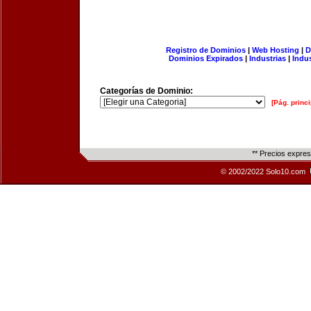
Registro de Dominios
|
Web Hosting
|
D
Dominios Expirados
|
Industrias
|
Indu
Categorías de Dominio:
[Pág. princi
** Precios expre
© 2002/2022 Solo10.com