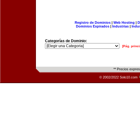
Registro de Dominios
|
Web Hosting
|
D
Dominios Expirados
|
Industrias
|
Indu
Categorías de Dominio:
[Pág. princi
** Precios expre
© 2002/2022 Solo10.com