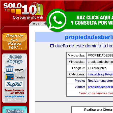
propiedadesberl
El dueño de este dominio lo ha
Mayusculas:
PROPIEDADESBE
Minusculas:
propiedadesberli
Longitud:
17 caracteres
Categorias:
Inmuebles y Prop
Precio:
Realizar una ofer
Visitar!
propiedadesberli
Serán consideradas ofer
Realizar una Oferta