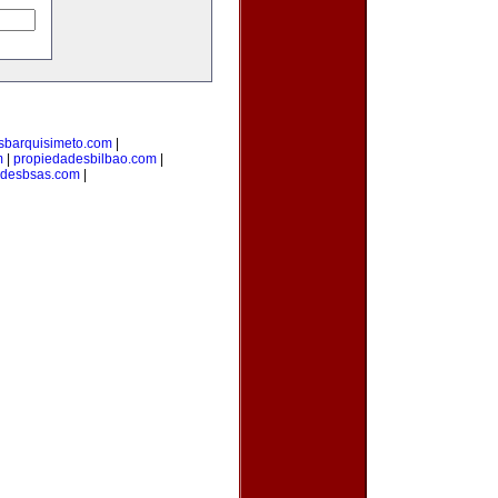
sbarquisimeto.com
|
m
|
propiedadesbilbao.com
|
adesbsas.com
|