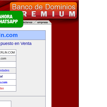
in.com
 puesto en Venta
RLIN.COM
n.com
iedades
ta!
n.com
tas