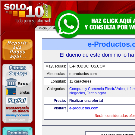
e-Productos.
El dueño de este dominio lo ha
Mayusculas:
E-PRODUCTOS.COM
Minusculas:
e-productos.com
Longitud:
11 caracteres
Categorias:
Compras y Comercio ElectrÃ³nico
,
Info
Negocios
,
TecnologÃ­a
Precio:
Realizar una oferta!
Visitar!
e-productos.com
Serán consideradas ofer