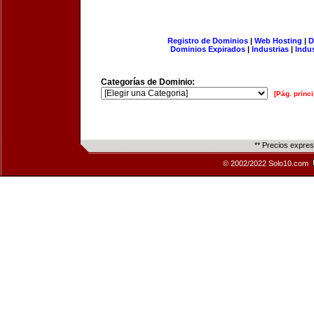
Registro de Dominios
|
Web Hosting
|
D
Dominios Expirados
|
Industrias
|
Indu
Categorías de Dominio:
[Pág. princi
** Precios expre
© 2002/2022 Solo10.com