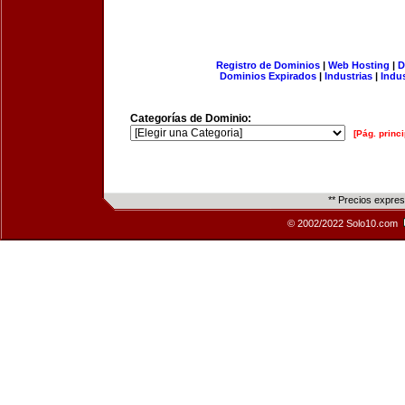
Registro de Dominios
|
Web Hosting
|
D
Dominios Expirados
|
Industrias
|
Indu
Categorías de Dominio:
[Pág. princi
** Precios expre
© 2002/2022 Solo10.com