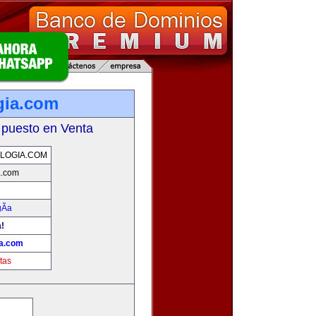
gia.com
 puesto en Venta
LOGIA.COM
a.com
Ã­a
a!
ia.com
tas