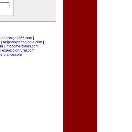
|
descargas365.com
|
m
|
negocioytecnologia.com
|
om
|
infocomerciales.com
|
|
exposicionrural.com
|
ercialice.com
|