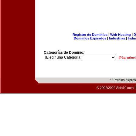
Registro de Dominios
|
Web Hosting
|
D
Dominios Expirados
|
Industrias
|
Indu
Categorías de Dominio:
[Pág. princi
** Precios expre
© 2002/2022 Solo10.com