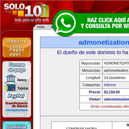
admonetizatio
El dueño de este dominio lo ha
Mayusculas:
ADMONETIZAT
Minusculas:
admonetization
Longitud:
14 caracteres
Categorias:
Internet
Precio:
$2,150.00
Visitar!
admonetizatio
Serán consideradas ofer
R