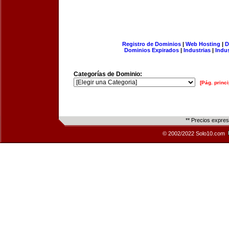
Registro de Dominios
|
Web Hosting
|
D
Dominios Expirados
|
Industrias
|
Indu
Categorías de Dominio:
[Pág. princi
** Precios expre
© 2002/2022 Solo10.com