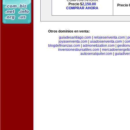
COMPRAR AHORA
Precio $
2,150.00
Precio 
COMPRAR AHORA
Otros dominios en venta:
guiadesantiago.com
|
relojesenventa.com
|
p
joyasenventa.com
|
usadosenventa.com
|
co
blogdefinanzas.com
|
admonetization.com
|
gestion
inversionesbursatiles.com
|
mercadoenergeti
autosenalquiler.com
|
guiadive