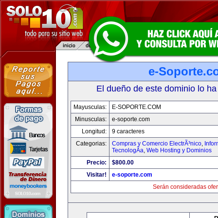
e-Soporte.c
El dueño de este dominio lo ha
Mayusculas:
E-SOPORTE.COM
Minusculas:
e-soporte.com
Longitud:
9 caracteres
Categorias:
Compras y Comercio ElectrÃ³nico
,
Info
TecnologÃ­a
,
Web Hosting y Dominios
Precio:
$800.00
Visitar!
e-soporte.com
Serán consideradas ofer