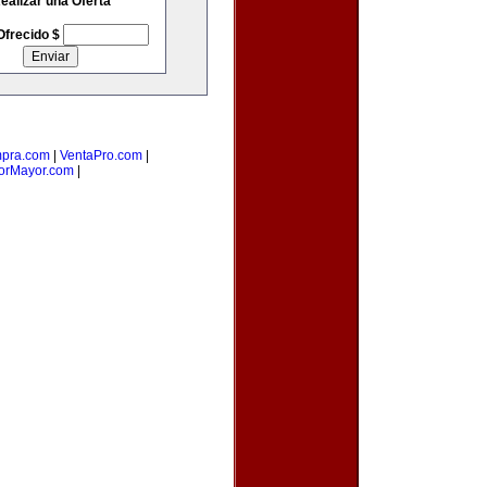
ealizar una Oferta
Ofrecido $
pra.com
|
VentaPro.com
|
rMayor.com
|