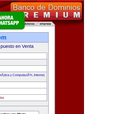
om
 puesto en Venta
rmÃ¡tica y ComputaciÃ³n
,
Internet
,
tas