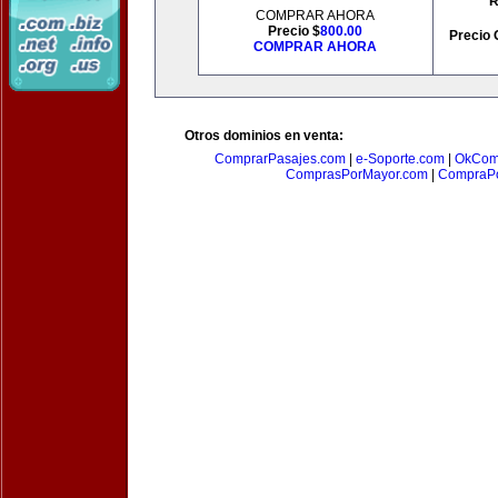
R
COMPRAR AHORA
Precio $
800.00
Precio 
COMPRAR AHORA
Otros dominios en venta:
ComprarPasajes.com
|
e-Soporte.com
|
OkCom
ComprasPorMayor.com
|
CompraPo