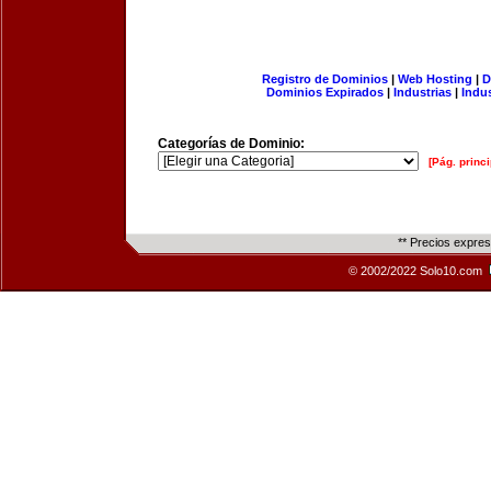
Registro de Dominios
|
Web Hosting
|
D
Dominios Expirados
|
Industrias
|
Indu
Categorías de Dominio:
[Pág. princi
** Precios expre
© 2002/2022 Solo10.com