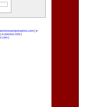
serviciosempresarios.com
|
e-
|
e-precios.com
|
io.com
|