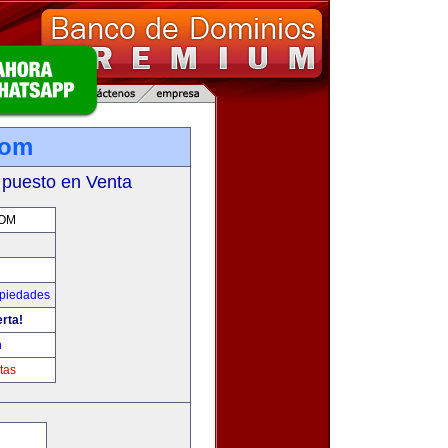
com
 puesto en Venta
COM
opiedades
erta!
m
tas